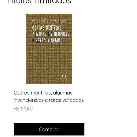
Títulos Ilimitados
Outras mentiras, algumas
Trilogia Bela Olympia
invencionices e raras verdades
Preço
R$ 144,90
Preço
R$ 54,90
Comprar