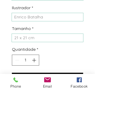
Ilustrador
*
Enrico Batalha
Tamanho
*
21 x 21 cm
Quantidade
*
Adicionar ao carrinho
Phone
Email
Facebook
Envio em 15 dias
Brincar com o corpo e o espaço
pode ser um desafio divertido.
Conforme o ângulo que se olha a
gente percebe uma pessoa