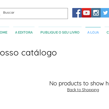
OME
A EDITORA
PUBLIQUE O SEU LIVRO
A LOJA
C
osso catálogo
No products to show h
Back to Shopping