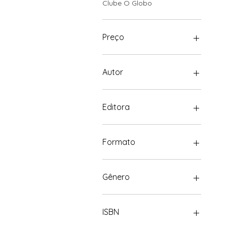
Clube O Globo
Preço
R$ 14
R$ 145
Autor
Adriana Marcos
Editora
Autoral
Livros Ilimitados
Formato
15.5 x 23 cm
16.5 x 24.5
Gênero
Boxe
Romance
ISBN