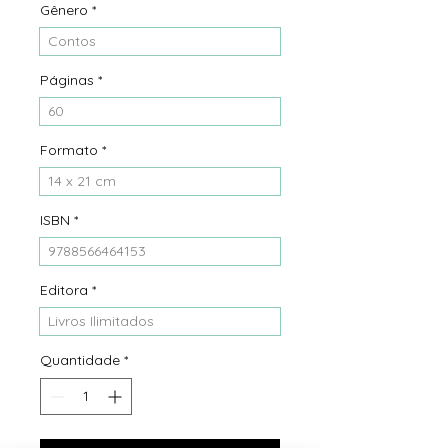
Gênero
*
Contos
Páginas
*
60
Formato
*
14 x 21 cm
ISBN
*
9788566464153
Editora
*
Livros Ilimitados
Quantidade
*