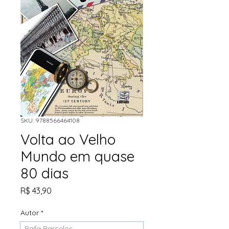
SKU: 9788566464108
Volta ao Velho
Mundo em quase
80 dias
Preço
R$ 43,90
Autor
*
Rafa Barcelos