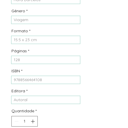
Gênero
*
Viagem
Formato
*
15.5 x 23 cm
Páginas
*
128
ISBN
*
9788566464108
Editora
*
Autoral
Quantidade
*