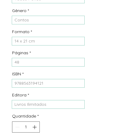
Gênero
*
Contos
Formato
*
14 x 21 cm
Páginas
*
48
ISBN
*
9788563194121
Editora
*
Livros Ilimitados
Quantidade
*