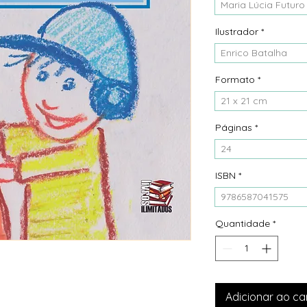
Maria Lúcia Futuro
Ilustrador
*
Enrico Batalha
Formato
*
21 x 21 cm
Páginas
*
24
ISBN
*
9786587041575
Quantidade
*
Adicionar ao ca