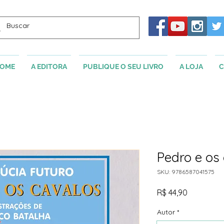
OME
A EDITORA
PUBLIQUE O SEU LIVRO
A LOJA
C
Pedro e os
SKU: 9786587041575
Preço
R$ 44,90
Autor
*