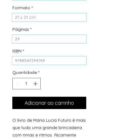
Formato
*
21 x 21 cm
Páginas
*
24
ISBN
*
9788563194749
Quantidade
*
Adicionar ao carrinho
O livro de Maria Lucia Futuro é mais
que tudo uma grande brincadeira
com rimas e ritmos. Ricamente