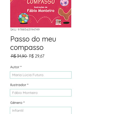
SKU: 9788563194749
Passo do meu
compasso
Preço
Preço
 R$ 34,90 
R$ 29,67
normal
promocional
Autor
*
Maria Lúcia Futuro
Ilustrador
*
Fábio Monteiro
Gênero
*
Infantil