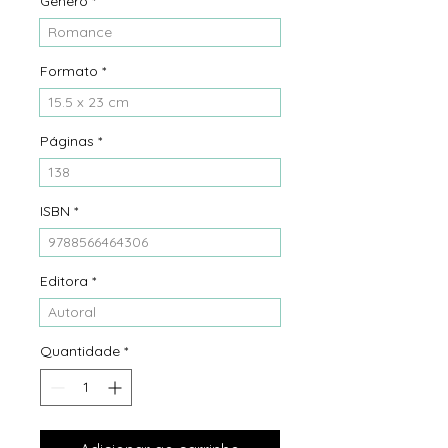
Gênero
*
Romance
Formato
*
15.5 x 23 cm
Páginas
*
138
ISBN
*
9788566464306
Editora
*
Autoral
Quantidade
*