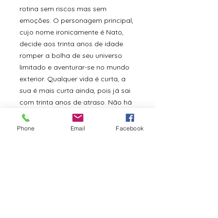
rotina sem riscos mas sem
emoções. O personagem principal,
cujo nome ironicamente é Nato,
decide aos trinta anos de idade
romper a bolha de seu universo
limitado e aventurar-se no mundo
exterior. Qualquer vida é curta, a
sua é mais curta ainda, pois já sai
com trinta anos de atraso. Não há
tempo a perder mas também não
há troféu a ganhar. Só há o consolo
Phone
Email
Facebook
de tentar fazer de tudo um pouco
em cada uma das vinte e quatro
horas de cada um dos dias vividos.
Tantas profissões nas quais
trabalhar, tantos livros para ler,
tantas mulheres para conhecer. O
ritmo alucinante de Nato só