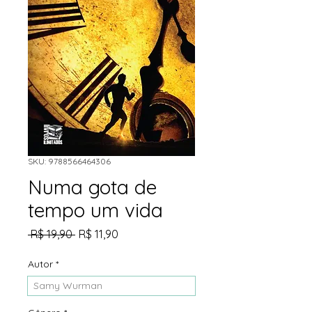
SKU: 9788566464306
Numa gota de
tempo um vida
Preço
Preço
 R$ 19,90 
R$ 11,90
normal
promocional
Autor
*
Samy Wurman