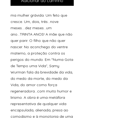
Adicionar ao carrinho
ma mulher grávida. Um feto que
cresce. Um, dois, três...nove
meses....dez meses...um
ano...TRINTA ANOS! A mãe que não
quer parir. O filho que não quer
nascer. No aconchego do ventre
materno, a proteção contra os
perigos do mundo. Em “Numa Gota
de Tempo uma Vida”, Samy
Wurman fala da brevidade da vida,
do medo da morte, do medo da
Vida, do amor como força
regeneradora...com muito humor e
lirismo. A obra é uma metáfora
representativa de qualquer vida
encapsulada, alienada, presa ao
comodismo e à monotonia de uma