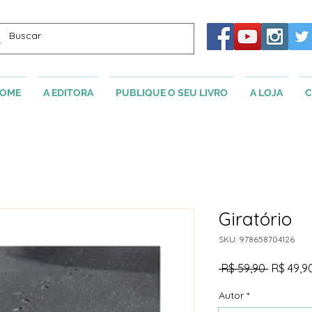
OME
A EDITORA
PUBLIQUE O SEU LIVRO
A LOJA
C
Giratório
SKU: 978658704126
Preço
 R$ 59,90 
R$ 49,9
normal
Autor
*