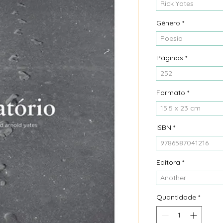
Rick Yates
Gênero
*
Poesia
Páginas
*
252
Formato
*
15.5 x 23 cm
ISBN
*
9786587041216
Editora
*
Another
Quantidade
*