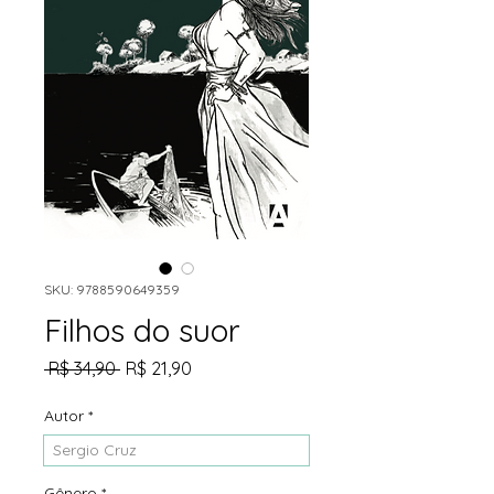
SKU: 9788590649359
Filhos do suor
Preço
Preço
 R$ 34,90 
R$ 21,90
normal
promocional
Autor
*
Sergio Cruz
Gênero
*