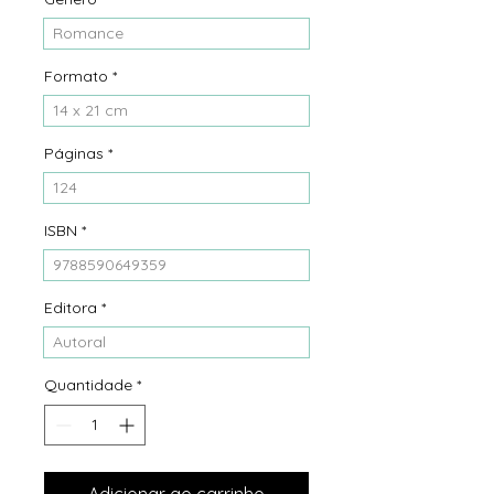
Romance
Formato
*
14 x 21 cm
Páginas
*
124
ISBN
*
9788590649359
Editora
*
Autoral
Quantidade
*
Adicionar ao carrinho