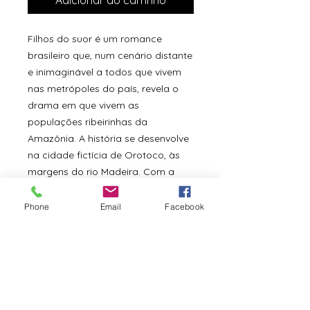
Filhos do suor é um romance
brasileiro que, num cenário distante
e inimaginável a todos que vivem
nas metrópoles do país, revela o
drama em que vivem as
populações ribeirinhas da
Amazônia. A história se desenvolve
na cidade fictícia de Orotoco, às
margens do rio Madeira. Com a
dose certa de humor, drama e
suspense, a história pontua o
Phone
Email
Facebook
destino de um grupo de pessoas,
que vindas de vários lugares do
Brasil, chegaram à aldeia em busca
da felicidade e deixar para trás
seus passados e origens. Os
contrastes naturais da Amazônia