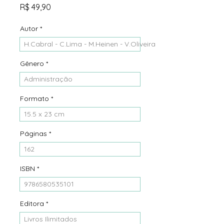
Preço
R$ 49,90
Autor
*
H.Cabral - C.Lima - M.Heinen - V.Oliveira
Gênero
*
Administração
Formato
*
15.5 x 23 cm
Páginas
*
162
ISBN
*
9786580535101
Editora
*
Livros Ilimitados