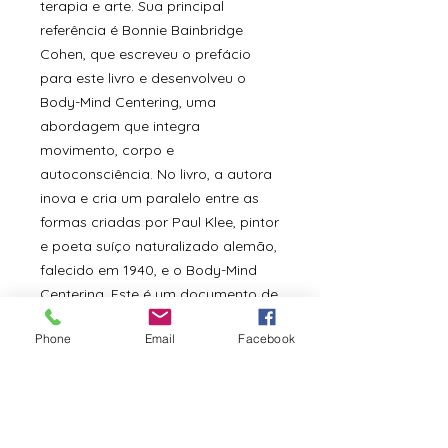
terapia e arte. Sua principal
referência é Bonnie Bainbridge
Cohen, que escreveu o prefácio
para este livro e desenvolveu o
Body-Mind Centering, uma
abordagem que integra
movimento, corpo e
autoconsciência. No livro, a autora
inova e cria um paralelo entre as
formas criadas por Paul Klee, pintor
e poeta suíço naturalizado alemão,
falecido em 1940, e o Body-Mind
Centering. Este é um documento de
tamanha importância para a
Phone
Email
Facebook
dança, marcante e divisor de
águas, uma obra como aquelas
que são criadas apenas de tempos
e tempos.