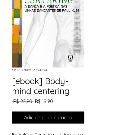
SKU: 9788563194794
[ebook] Body-
mind centering
Preço
Preço
 R$ 22,90 
R$ 19,90
normal
promocional
Adicionar ao carrinho
Body-Mind Centering – a dança e a