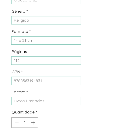
Gênero
*
Religião
Formato
*
14 x 21 cm
Páginas
*
112
ISBN
*
9788563194831
Editora
*
Livros Ilimitados
Quantidade
*