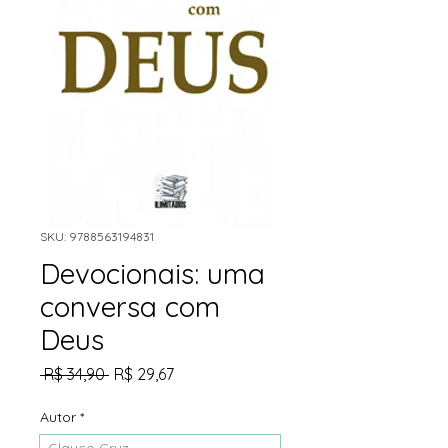
SKU: 9788563194831
Devocionais: uma
conversa com
Deus
Preço
Preço
 R$ 34,90 
R$ 29,67
normal
promocional
Autor
*
Glauco Cruz