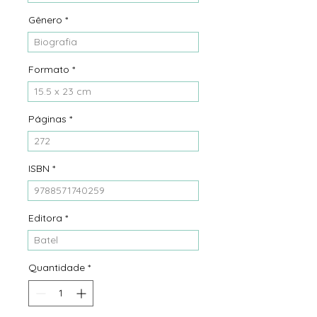
Gênero
*
Biografia
Formato
*
15.5 x 23 cm
Páginas
*
272
ISBN
*
9788571740259
Editora
*
Batel
Quantidade
*