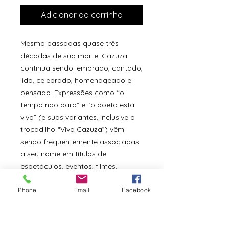
Adicionar ao carrinho
Mesmo passadas quase três
décadas de sua morte, Cazuza
continua sendo lembrado, cantado,
lido, celebrado, homenageado e
pensado. Expressões como “o
tempo não para” e “o poeta está
vivo” (e suas variantes, inclusive o
trocadilho “Viva Cazuza”) vëm
sendo frequentemente associadas
a seu nome em títulos de
espetáculos, eventos, filmes,
reportagens e livros, em um
Phone
Email
Facebook
contínuo trabalho de preservação
de sua memória.
Este livro é mais um gesto de se