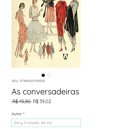
SKU: 9788563194565
As conversadeiras
Preço
Preço
 R$ 45,90 
R$ 39,02
normal
promocional
Autor
*
Simy Furtado de Sá