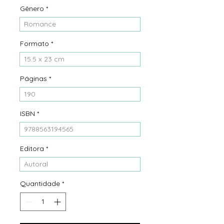
Gênero
*
Romance
Formato
*
15.5 x 23 cm
Páginas
*
190
ISBN
*
9788563194565
Editora
*
Autoral
Quantidade
*