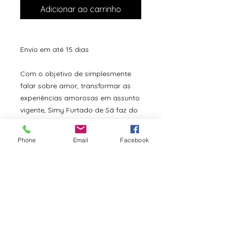
Adicionar ao carrinho
Envio em até 15 dias
Com o objetivo de simplesmente
falar sobre amor, transformar as
experiências amorosas em assunto
vigente, Simy Furtado de Sá faz do
seu livro As conversadeiras uma
estratégia para atingir este fim.
Phone
Email
Facebook
Todos os amores expostos pela
autora surgem envoltos num véu de
lirismo que parecem inerentes a
antigas recordações. Para facilitar
a comunicação, a autora escolheu
o maior dos clichês do amor, o
próprio entre duas pessoas. Sobre