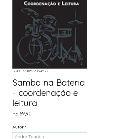
SKU: 9788563194527
Samba na Bateria
- coordenação e
leitura
Preço
R$ 69,90
Autor
*
André Tandeta