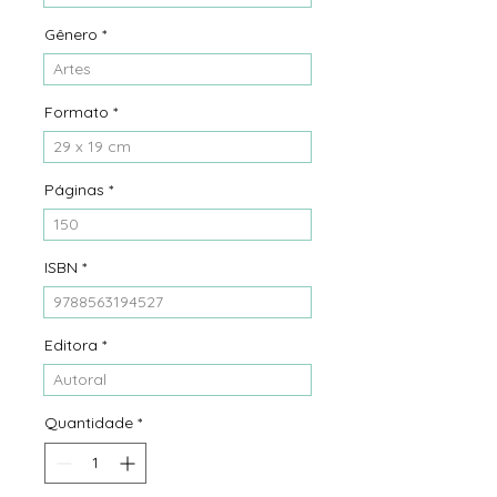
Gênero
*
Artes
Formato
*
29 x 19 cm
Páginas
*
150
ISBN
*
9788563194527
Editora
*
Autoral
Quantidade
*