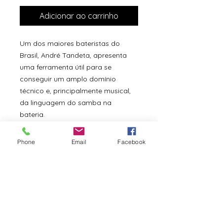
Adicionar ao carrinho
Um dos maiores bateristas do
Brasil, André Tandeta, apresenta
uma ferramenta útil para se
conseguir um amplo domínio
técnico e, principalmente musical,
da linguagem do samba na
bateria.
Praticado com disciplina e
regularidade, além da
Phone
Email
Facebook
coordenação e leitura, o baterista
notará um aperfeiçoamento
musical na construção de frases
com vocabulário do samba, e um
desenvolvimento da capacidade
física no instrumento - muito
importante no samba.