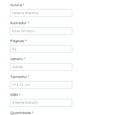
Autora
*
Helena Marinho
Ilustrador
*
Elias Arcanjo
Páginas
*
52
Gênero
*
Saúde
Tamanho
*
17 x 22 cm
ISBN
*
9786587041605
Quantidade
*