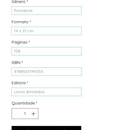
Gênero
*
Romance
Formato
*
14 x 21 cm
Páginas
*
158
ISBN
*
978856319435X
Editora
*
Livros Ilimitados
Quantidade
*