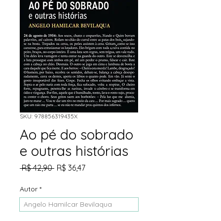
SKU: 978856319435X
Ao pé do sobrado
e outras histórias
Preço
Preço
 R$ 42,90 
R$ 36,47
normal
promocional
Autor
*
Angelo Hamilcar Bevilaqua